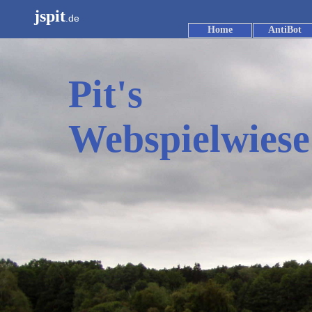
jspit
.de
Home
AntiBot
Pit's
Webspielwiese